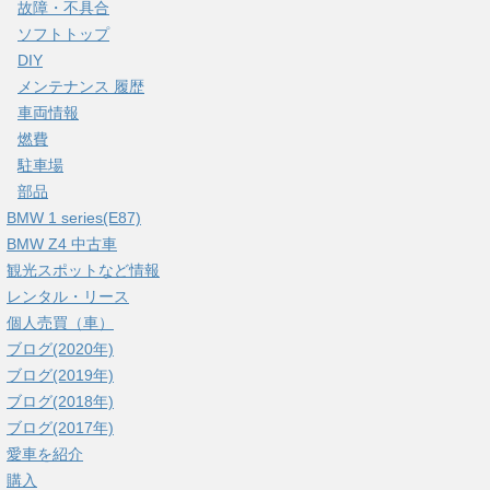
故障・不具合
ソフトトップ
DIY
メンテナンス 履歴
車両情報
燃費
駐車場
部品
BMW 1 series(E87)
BMW Z4 中古車
観光スポットなど情報
レンタル・リース
個人売買（車）
ブログ(2020年)
ブログ(2019年)
ブログ(2018年)
ブログ(2017年)
愛車を紹介
購入