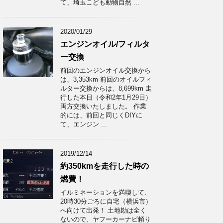
て、埼玉こども動物自然 ...
2020/01/29
エンジンオイル/フィルタ
ー交換
前回のエンジンオイル交換から
は、3,353km 前回のオイルフィ
ルター交換からは、8,699km 走
行した本日（令和2年1月29日）
両方交換いたしました。 作業
的には、前回と同じくDIYに
て、エンジン ...
2019/12/14
約350kmを走行した時の
燃費！
イルミネーションを満喫して、
20時30分ごろに自宅（横浜市）
へ向けて出発！ 土地勘は全く
ないので、ヤフーカーナビ頼り