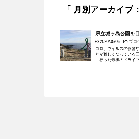
「 月別アーカイブ：2
県立城ヶ島公園を
2020/05/05
-
ブログ
コロナウイルスの影響
とが難しくなっている三
に行った最後のドライブを