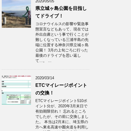
2020/05/05
県立城ヶ島公園を目指し
てドライブ！
コロナウイルスの影響や緊急事
態宣言などもあって、現在では
外出自粛という事で行くことが
難しくなっている三浦半島の先
端に位置する神奈川県立城ヶ島
公園！ 3月の上旬ごろに行った
最後のドライブを思い返し
て…。 ...
2020/03/14
ETCマイレージポイント
の交換！
ETCマイレージポイント510ポ
イント分が、2020年3月末日で
有効期限切れ！ 忘れるところ
でしたが、その前に交換しまし
た。 本当は2月末に、埼玉県の
方へ東名高速や圏央道を利用し