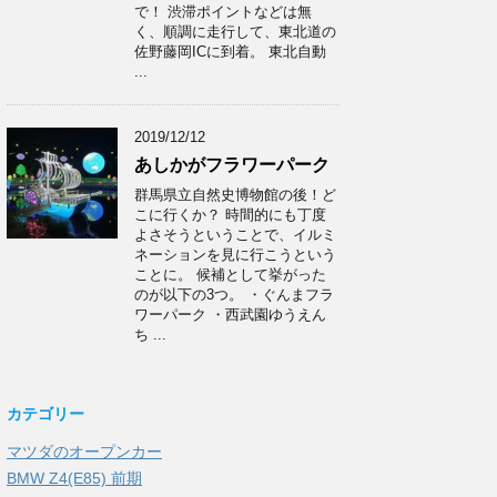
で！ 渋滞ポイントなどは無
く、順調に走行して、東北道の
佐野藤岡ICに到着。 東北自動
...
2019/12/12
あしかがフラワーパーク
群馬県立自然史博物館の後！ど
こに行くか？ 時間的にも丁度
よさそうということで、イルミ
ネーションを見に行こうという
ことに。 候補として挙がった
のが以下の3つ。 ・ぐんまフラ
ワーパーク ・西武園ゆうえん
ち ...
カテゴリー
マツダのオープンカー
BMW Z4(E85) 前期