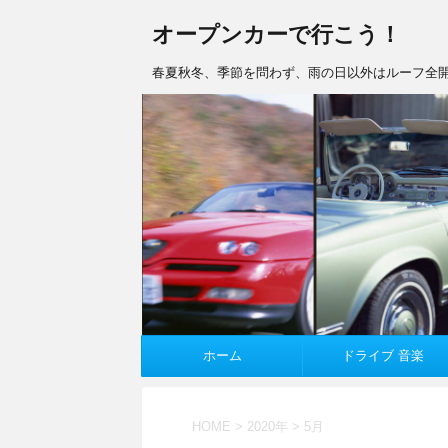
オープンカーで行こう！
春夏秋冬、季節を問わず、雨の日以外はルーフ全開
ホーム
ドライブ 音楽
HOME
>
2020年
>
5月