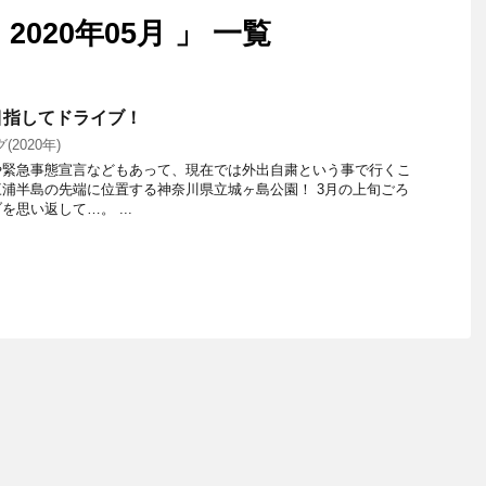
020年05月 」 一覧
目指してドライブ！
(2020年)
や緊急事態宣言などもあって、現在では外出自粛という事で行くこ
浦半島の先端に位置する神奈川県立城ヶ島公園！ 3月の上旬ごろ
思い返して…。 ...