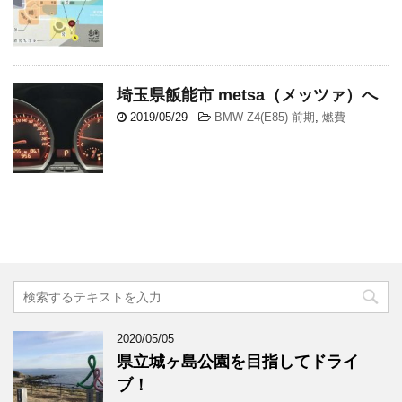
埼玉県飯能市 metsa（メッツァ）へ
2019/05/29
-
BMW Z4(E85) 前期
,
燃費
2020/05/05
県立城ヶ島公園を目指してドライ
ブ！