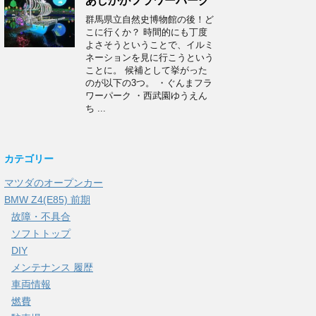
あしかがフラワーパーク
群馬県立自然史博物館の後！ど
こに行くか？ 時間的にも丁度
よさそうということで、イルミ
ネーションを見に行こうという
ことに。 候補として挙がった
のが以下の3つ。 ・ぐんまフラ
ワーパーク ・西武園ゆうえん
ち ...
カテゴリー
マツダのオープンカー
BMW Z4(E85) 前期
故障・不具合
ソフトトップ
DIY
メンテナンス 履歴
車両情報
燃費