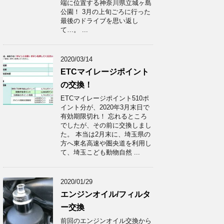
端に位置する神奈川県立城ヶ島
公園！ 3月の上旬ごろに行った
最後のドライブを思い返し
て…。 ...
2020/03/14
ETCマイレージポイント
の交換！
ETCマイレージポイント510ポ
イント分が、2020年3月末日で
有効期限切れ！ 忘れるところ
でしたが、その前に交換しまし
た。 本当は2月末に、埼玉県の
方へ東名高速や圏央道を利用し
て、埼玉こども動物自然 ...
2020/01/29
エンジンオイル/フィルタ
ー交換
前回のエンジンオイル交換から