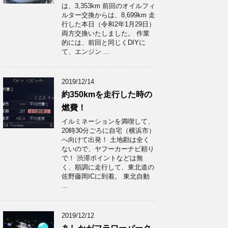
は、3,353km 前回のオイルフィ
ルター交換からは、8,699km 走
行した本日（令和2年1月29日）
両方交換いたしました。 作業
的には、前回と同じくDIYに
て、エンジン ...
2019/12/14
約350kmを走行した時の
燃費！
イルミネーションを満喫して、
20時30分ごろに自宅（横浜市）
へ向けて出発！ 土地勘は全く
ないので、ヤフーカーナビ頼り
で！ 渋滞ポイントなどは無
く、順調に走行して、東北道の
佐野藤岡ICに到着。 東北自動
...
2019/12/12