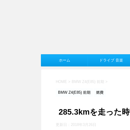
ホーム
ドライブ 音楽
HOME
>
BMW Z4(E85) 前期
>
BMW Z4(E85) 前期
燃費
285.3kmを走った時の
更新日：
2018年3月26日