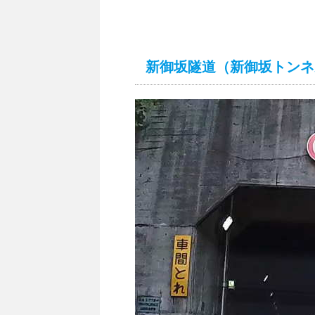
新御坂隧道（新御坂トンネ