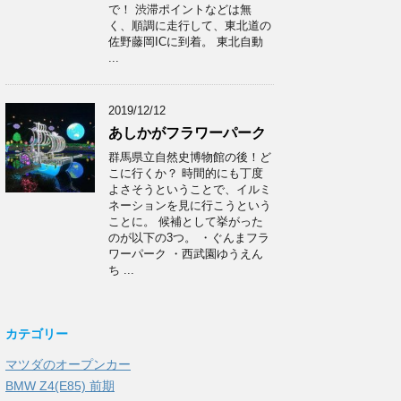
で！ 渋滞ポイントなどは無
く、順調に走行して、東北道の
佐野藤岡ICに到着。 東北自動
...
2019/12/12
あしかがフラワーパーク
群馬県立自然史博物館の後！ど
こに行くか？ 時間的にも丁度
よさそうということで、イルミ
ネーションを見に行こうという
ことに。 候補として挙がった
のが以下の3つ。 ・ぐんまフラ
ワーパーク ・西武園ゆうえん
ち ...
カテゴリー
マツダのオープンカー
BMW Z4(E85) 前期