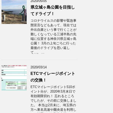
2020/05/05
県立城ヶ島公園を目指し
てドライブ！
コロナウイルスの影響や緊急事
態宣言などもあって、現在では
外出自粛という事で行くことが
難しくなっている三浦半島の先
端に位置する神奈川県立城ヶ島
公園！ 3月の上旬ごろに行った
最後のドライブを思い返し
て…。 ...
2020/03/14
ETCマイレージポイント
の交換！
ETCマイレージポイント510ポ
イント分が、2020年3月末日で
有効期限切れ！ 忘れるところ
でしたが、その前に交換しまし
た。 本当は2月末に、埼玉県の
方へ東名高速や圏央道を利用し