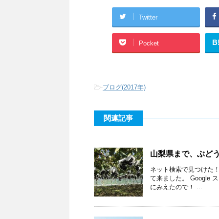
Twitter
B
Pocket
-
ブログ(2017年)
関連記事
山梨県まで、ぶどう狩りへ
ネット検索で見つけた！ 山
て来ました。 Googl
にみえたので！ ...