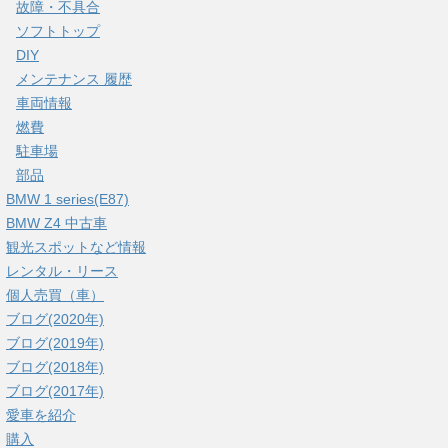
故障・不具合
ソフトトップ
DIY
メンテナンス 履歴
車両情報
燃費
駐車場
部品
BMW 1 series(E87)
BMW Z4 中古車
観光スポットなど情報
レンタル・リース
個人売買（車）
ブログ(2020年)
ブログ(2019年)
ブログ(2018年)
ブログ(2017年)
愛車を紹介
購入