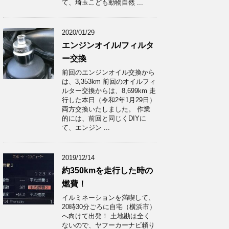
て、埼玉こども動物自然 ...
2020/01/29
エンジンオイル/フィルタ
ー交換
前回のエンジンオイル交換から
は、3,353km 前回のオイルフィ
ルター交換からは、8,699km 走
行した本日（令和2年1月29日）
両方交換いたしました。 作業
的には、前回と同じくDIYに
て、エンジン ...
2019/12/14
約350kmを走行した時の
燃費！
イルミネーションを満喫して、
20時30分ごろに自宅（横浜市）
へ向けて出発！ 土地勘は全く
ないので、ヤフーカーナビ頼り