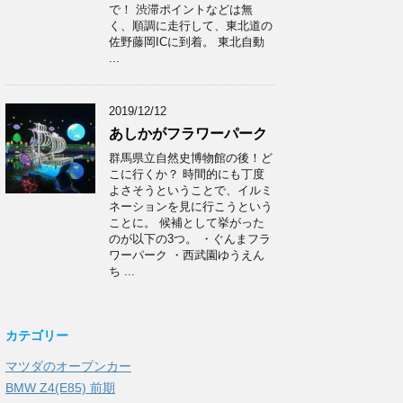
で！ 渋滞ポイントなどは無
く、順調に走行して、東北道の
佐野藤岡ICに到着。 東北自動
...
2019/12/12
あしかがフラワーパーク
群馬県立自然史博物館の後！ど
こに行くか？ 時間的にも丁度
よさそうということで、イルミ
ネーションを見に行こうという
ことに。 候補として挙がった
のが以下の3つ。 ・ぐんまフラ
ワーパーク ・西武園ゆうえん
ち ...
カテゴリー
マツダのオープンカー
BMW Z4(E85) 前期