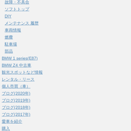
故障・不具合
ソフトトップ
DIY
メンテナンス 履歴
車両情報
燃費
駐車場
部品
BMW 1 series(E87)
BMW Z4 中古車
観光スポットなど情報
レンタル・リース
個人売買（車）
ブログ(2020年)
ブログ(2019年)
ブログ(2018年)
ブログ(2017年)
愛車を紹介
購入