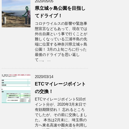
2020/05/05
県立城ヶ島公園を目指し
てドライブ！
コロナウイルスの影響や緊急事
態宣言などもあって、現在では
外出自粛という事で行くことが
難しくなっている三浦半島の先
端に位置する神奈川県立城ヶ島
公園！ 3月の上旬ごろに行った
最後のドライブを思い返し
て…。 ...
2020/03/14
ETCマイレージポイント
の交換！
ETCマイレージポイント510ポ
イント分が、2020年3月末日で
有効期限切れ！ 忘れるところ
でしたが、その前に交換しまし
た。 本当は2月末に、埼玉県の
方へ東名高速や圏央道を利用し