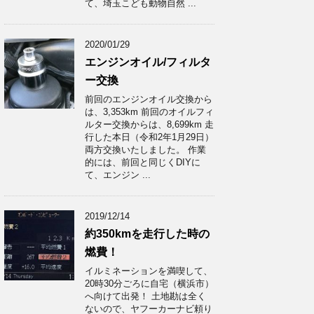
て、埼玉こども動物自然 ...
2020/01/29
エンジンオイル/フィルタ
ー交換
前回のエンジンオイル交換から
は、3,353km 前回のオイルフィ
ルター交換からは、8,699km 走
行した本日（令和2年1月29日）
両方交換いたしました。 作業
的には、前回と同じくDIYに
て、エンジン ...
2019/12/14
約350kmを走行した時の
燃費！
イルミネーションを満喫して、
20時30分ごろに自宅（横浜市）
へ向けて出発！ 土地勘は全く
ないので、ヤフーカーナビ頼り