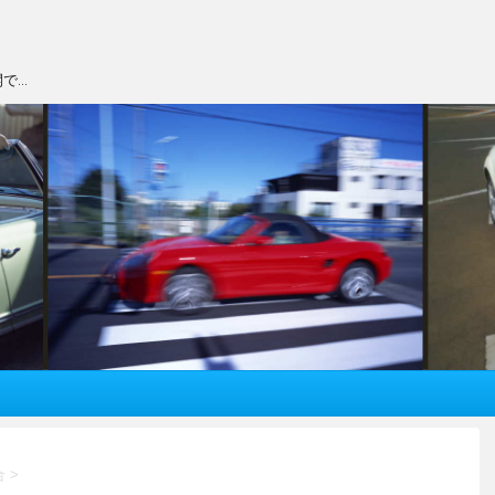
で…
合
>