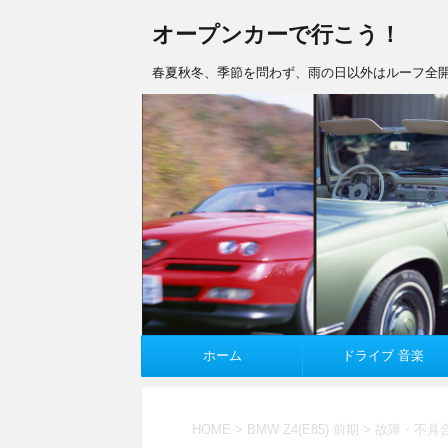
オープンカーで行こう！
春夏秋冬、季節を問わず、雨の日以外はルーフ全開
ホーム
ドライブ 音楽
HOME
>
BMW Z4(E85) 前期
>
故障・不具