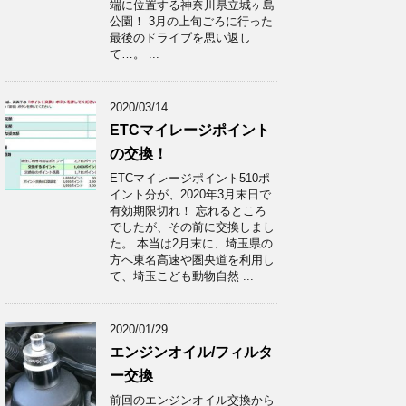
端に位置する神奈川県立城ヶ島
公園！ 3月の上旬ごろに行った
最後のドライブを思い返し
て…。 ...
2020/03/14
ETCマイレージポイント
の交換！
ETCマイレージポイント510ポ
イント分が、2020年3月末日で
有効期限切れ！ 忘れるところ
でしたが、その前に交換しまし
た。 本当は2月末に、埼玉県の
方へ東名高速や圏央道を利用し
て、埼玉こども動物自然 ...
2020/01/29
エンジンオイル/フィルタ
ー交換
前回のエンジンオイル交換から