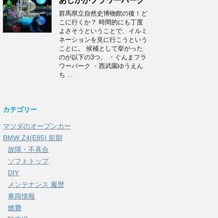
あしかがフラワーパーク
群馬県立自然史博物館の後！ど
こに行くか？ 時間的にも丁度
よさそうということで、イルミ
ネーションを見に行こうという
ことに。 候補として挙がった
のが以下の3つ。 ・ぐんまフラ
ワーパーク ・西武園ゆうえん
ち ...
カテゴリー
マツダのオープンカー
BMW Z4(E85) 前期
故障・不具合
ソフトトップ
DIY
メンテナンス 履歴
車両情報
燃費