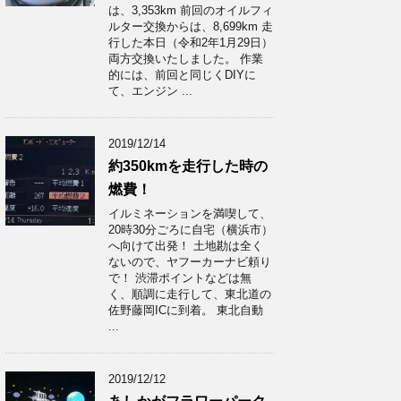
は、3,353km 前回のオイルフィ
ルター交換からは、8,699km 走
行した本日（令和2年1月29日）
両方交換いたしました。 作業
的には、前回と同じくDIYに
て、エンジン ...
2019/12/14
約350kmを走行した時の
燃費！
イルミネーションを満喫して、
20時30分ごろに自宅（横浜市）
へ向けて出発！ 土地勘は全く
ないので、ヤフーカーナビ頼り
で！ 渋滞ポイントなどは無
く、順調に走行して、東北道の
佐野藤岡ICに到着。 東北自動
...
2019/12/12